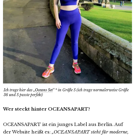
Ich trage hier das „
Oceans Set
“ * in Größe S (ich trage normalerweise Größe
36 und S passte perfekt)
Wer steckt hinter OCEANSAPART?
OCEANSAPART ist ein junges Label aus Berlin. Auf
der Website heißt es:
„OCEANSAPART steht für moderne,