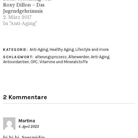
Roxy Dillon – Das
Jugendgeheimnis
2. März 2017
In "Anti-Aging"
Anti-Aging
,
Healthy Aging
,
Lifestyle and more
KATEGORIE:
alterungsprozess
,
Älterwerden
,
Anti-Aging
,
SCHLAGWORT:
Antioxidantien
,
OPC
,
Vitamine und Mineralstoffe
2 Kommentare
Martina
4. April 2023
hi hi hi, Spermidin ….