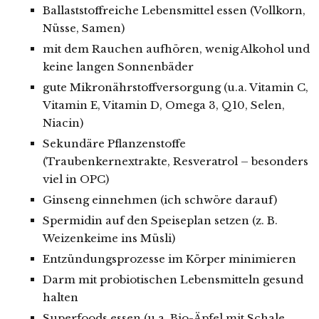
Ballaststoffreiche Lebensmittel essen (Vollkorn,
Nüsse, Samen)
mit dem Rauchen aufhören, wenig Alkohol und
keine langen Sonnenbäder
gute Mikronährstoffversorgung (u.a. Vitamin C,
Vitamin E, Vitamin D, Omega 3, Q10, Selen,
Niacin)
Sekundäre Pflanzenstoffe
(Traubenkernextrakte, Resveratrol – besonders
viel in OPC)
Ginseng einnehmen (ich schwöre darauf)
Spermidin auf den Speiseplan setzen (z. B.
Weizenkeime ins Müsli)
Entzündungsprozesse im Körper minimieren
Darm mit probiotischen Lebensmitteln gesund
halten
Superfoods essen (u.a. Bio-Äpfel mit Schale,