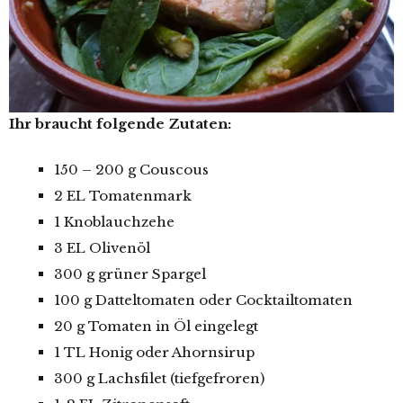
Ihr braucht folgende Zutaten:
150 – 200 g Couscous
2 EL Tomatenmark
1 Knoblauchzehe
3 EL Olivenöl
300 g grüner Spargel
100 g Datteltomaten oder Cocktailtomaten
20 g Tomaten in Öl eingelegt
1 TL Honig oder Ahornsirup
300 g Lachsfilet (tiefgefroren)