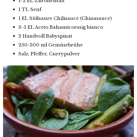
1-2 EL Zitronensaft
1 TL Senf
1 EL Süßsaure Chilisauce (Chinasauce)
3-5 EL Aceto Balsamicoessig bianco
2 Handvoll Babyspinat
250-300 ml Gemüsebrühe
Salz, Pfeffer, Currypulver