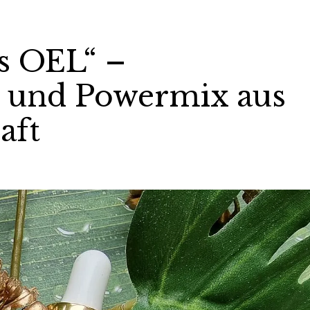
as OEL“ –
 und Powermix aus
aft