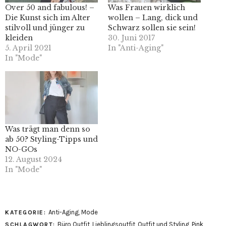
Over 50 and fabulous! –
Was Frauen wirklich
Die Kunst sich im Alter
wollen – Lang, dick und
stilvoll und jünger zu
Schwarz sollen sie sein!
kleiden
30. Juni 2017
5. April 2021
In "Anti-Aging"
In "Mode"
Was trägt man denn so
ab 50? Styling-Tipps und
NO-GOs
12. August 2024
In "Mode"
Anti-Aging
,
Mode
KATEGORIE:
Büro Outfit
,
Lieblingsoutfit
,
Outfit und Styling
,
Pink
,
SCHLAGWORT: