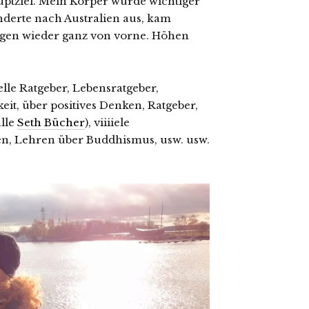
uptziel. Mein Körper wurde wichtiger
nderte nach Australien aus, kam
gen wieder ganz von vorne. Höhen
elle Ratgeber, Lebensratgeber,
t, über positives Denken, Ratgeber,
alle
Seth Bücher
), viiiiele
en, Lehren über Buddhismus, usw. usw.