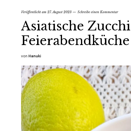
Veröffentlicht am
27. August 2023
Schreibe einen Kommentar
Asiatische Zucch
Feierabendküche 
von
Hanuki