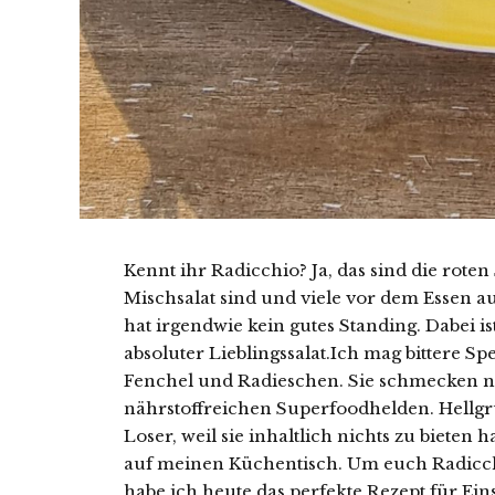
Kennt ihr Radicchio? Ja, das sind die roten
Mischsalat sind und viele vor dem Essen auss
hat irgendwie kein gutes Standing. Dabei i
absoluter Lieblingssalat.
Ich mag bittere Sp
Fenchel und Radieschen. Sie schmecken nic
nährstoffreichen Superfoodhelden. Hellgrü
Loser, weil sie inhaltlich nichts zu biete
auf meinen Küchentisch. Um euch Radicch
habe ich heute das perfekte Rezept für Eins