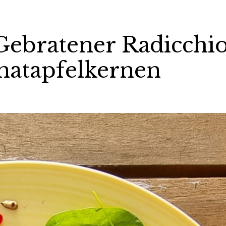
 Gebratener Radicchi
natapfelkernen