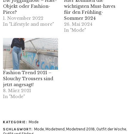
Die Jogginghose – Hate-
Hier kommen die
Objekt oder Fashion-
wichtigsten Must-haves
Piece?
für den Frühling-
1. November 2022
Sommer 2024
In "Lifestyle and more"
26. Mai 2024
In "Mode"
Fashion Trend 2021 –
Slouchy Trousers sind
jetzt angesagt!
8. März 2021
In "Mode"
Mode
KATEGORIE:
Mode
,
Modetrend
,
Modetrend 2018
,
Outfit der Woche
,
SCHLAGWORT:
Outfit und Styling