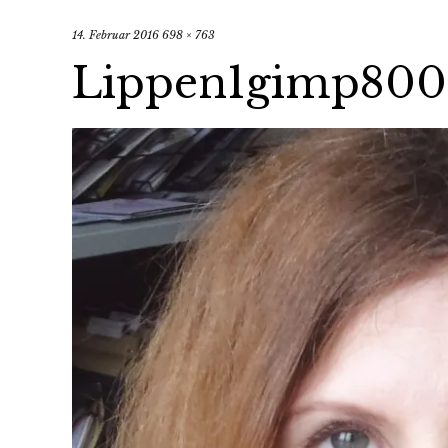
14. Februar 2016
698 × 763
Lippen1gimp800