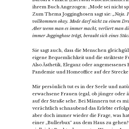
ihrem Buch Angezogen: „Mode sei nicht s
Zum Thema Jogginghosen sagt sie:
„Naja. P
vollkommen okay. Mode darf nicht zu einem Dr
Aber wenn man es immer macht, verliert man di
immer Jogginghose trägt, beraubt si
ch eines Stüc
Sie sagt auch, dass die Menschen gleichgü
eigene Bequemlichkeit und die strikteste F
Also Ästhetik, Eleganz oder angemessenes 
Pandemie und Homeoffice auf der Strecke 
Mir persönlich tut es in der Seele und nat
erwachsene Frauen (egal, ob jünger oder äl
auf der Straße sehe. Bei Männern tut es m
verächtlich schnaubend das Erlebte erfolgr
aber doch immer wieder die Frage, was ha
einer „Bullerbux“ aus dem Haus zu gehen? 