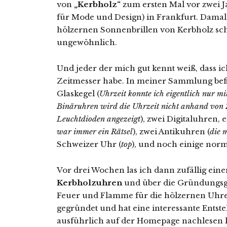
von
„Kerbholz“
zum ersten Mal vor zwei J
für Mode und Design) in Frankfurt. Damal
hölzernen Sonnenbrillen von Kerbholz sch
ungewöhnlich.
Und jeder der mich gut kennt weiß, dass i
Zeitmesser habe. In meiner Sammlung befi
Glaskegel (
Uhrzeit konnte ich eigentlich nur mi
Binäruhren wird die Uhrzeit nicht anhand von Z
Leuchtdioden angezeigt
), zwei Digitaluhren, 
war immer ein Rätsel
), zwei Antikuhren (
die 
Schweizer Uhr (
top
), und noch einige no
Vor drei Wochen las ich dann zufällig eine
Kerbholzuhren
und über die Gründungsge
Feuer und Flamme für die hölzernen Uhre
gegründet und hat eine interessante Entst
ausführlich auf der Homepage nachlesen 