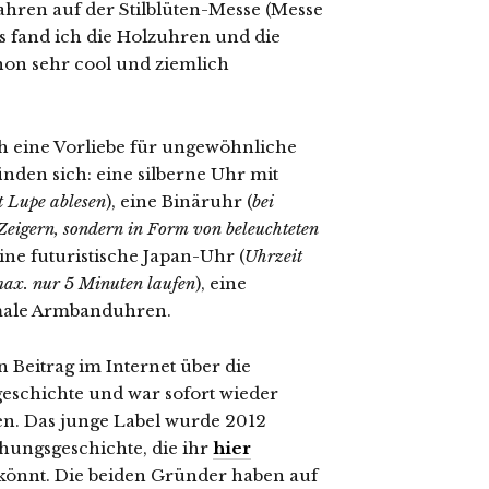
ahren auf der Stilblüten-Messe
(Messe
s fand ich die Holzuhren und die
on sehr cool und ziemlich
ch eine Vorliebe für ungewöhnliche
nden sich: eine silberne Uhr mit
t Lupe ablesen
), eine Binäruhr (
bei
eigern, sondern in Form von beleuchteten
eine futuristische Japan-Uhr (
Uhrzeit
max. nur 5 Minuten laufen
), eine
rmale Armbanduhren.
n Beitrag im Internet über die
schichte und war sofort wieder
n. Das junge Label wurde 2012
ehungsgeschichte, die ihr
hier
könnt. Die beiden Gründer haben auf