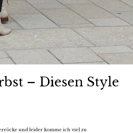
rbst – Diesen Style
terröcke und leider komme ich viel zu